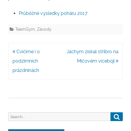
TeamGym
Průběžné výsledky poháru 2017
TeamGym
,
Závody
Post
Cvičíme i o
Jáchym získal stříbro na
navigation
podzimních
Míčovém víceboji
prázdninách
Search
Searc
for: