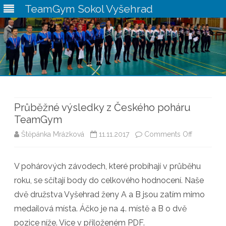
TeamGym Sokol Vyšehrad
Skip
to
content
Průběžné výsledky z Českého poháru
TeamGym
on
Štěpánka Mrázková
11.11.2017
Comments Off
Průběžné
V pohárových závodech, které probíhají v průběhu
výsledky
roku, se sčítají body do celkového hodnocení. Naše
z
dvě družstva Vyšehrad ženy A a B jsou zatím mimo
Českého
medailová místa. Áčko je na 4. místě a B o dvě
pozice níže. Více v přiloženém PDF.
poháru