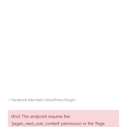
-
Facebook Members WordPress Plugin
(#10) This endpoint requires the
'pages_read_user_content' permission or the 'Page