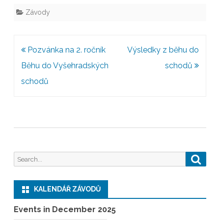
Závody
Post
Pozvánka na 2. ročník
Výsledky z běhu do
navigation
Běhu do Vyšehradských
schodů
schodů
Search
Searc
for:
KALENDÁŘ ZÁVODŮ
Events in December 2025