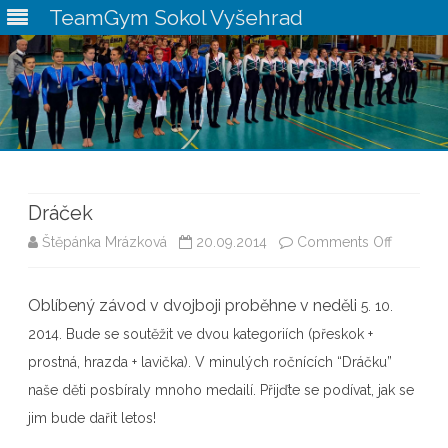
TeamGym Sokol Vyšehrad
Skip
to
content
Dráček
on
Štěpánka Mrázková
20.09.2014
Comments Off
Dráček
Oblíbený závod v dvojboji proběhne v neděli
5. 10.
2014. Bude se soutěžit ve dvou kategoriích (přeskok +
prostná, hrazda + lavička). V minulých ročnících
“Dráčku”
naše děti posbíraly mnoho medailí. Přijďte se podívat, jak se
jim bude dařit letos!